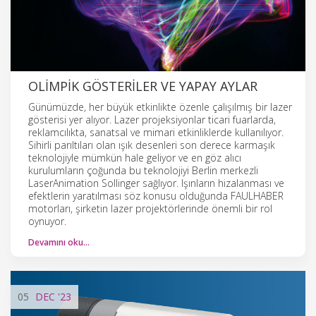
OLIMPIK GÖSTERILER VE YAPAY AYLAR
Günümüzde, her büyük etkinlikte özenle çalışılmış bir lazer
gösterisi yer alıyor. Lazer projeksiyonlar ticari fuarlarda,
reklamcılıkta, sanatsal ve mimari etkinliklerde kullanılıyor.
Sihirli parıltıları olan ışık desenleri son derece karmaşık
teknolojiyle mümkün hale geliyor ve en göz alıcı
kurulumların çoğunda bu teknolojiyi Berlin merkezli
LaserAnimation Sollinger sağlıyor. Işınların hizalanması ve
efektlerin yaratılması söz konusu olduğunda FAULHABER
motorları, şirketin lazer projektörlerinde önemli bir rol
oynuyor.
Devamını oku…
05
DEC
'23