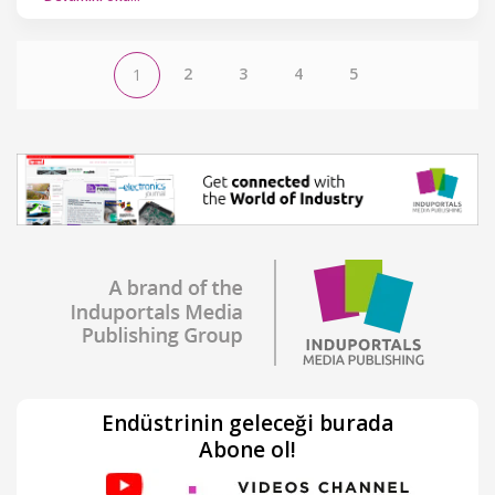
2
3
4
5
1
Endüstrinin geleceği burada
Abone ol!