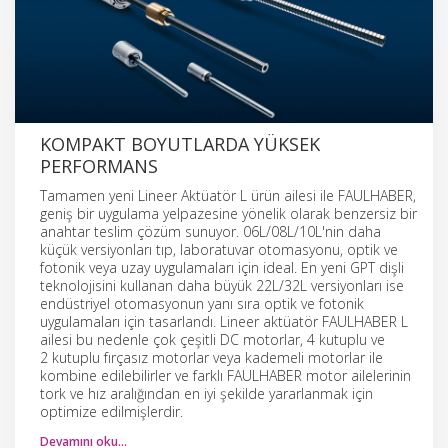
KOMPAKT BOYUTLARDA YÜKSEK
PERFORMANS
Tamamen yeni Lineer Aktüatör L ürün ailesi ile FAULHABER,
geniş bir uygulama yelpazesine yönelik olarak benzersiz bir
anahtar teslim çözüm sunuyor. 06L/08L/10L'nin daha
küçük versiyonları tıp, laboratuvar otomasyonu, optik ve
fotonik veya uzay uygulamaları için ideal. En yeni GPT dişli
teknolojisini kullanan daha büyük 22L/32L versiyonları ise
endüstriyel otomasyonun yanı sıra optik ve fotonik
uygulamaları için tasarlandı. Lineer aktüatör FAULHABER L
ailesi bu nedenle çok çeşitli DC motorlar, 4 kutuplu ve
2 kutuplu fırçasız motorlar veya kademeli motorlar ile
kombine edilebilirler ve farklı FAULHABER motor ailelerinin
tork ve hız aralığından en iyi şekilde yararlanmak için
optimize edilmişlerdir.
Devamını oku…