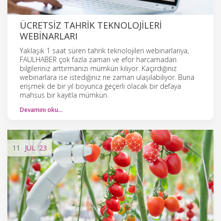
ÜCRETSIZ TAHRIK TEKNOLOJILERI
WEBINARLARI
Yaklaşık 1 saat süren tahrik teknolojileri webinarlarıya,
FAULHABER çok fazla zaman ve efor harcamadan
bilgileriniz arttırmanızı mümkün kılıyor. Kaçırdığınız
webinarlara ise istediğiniz ne zaman ulaşılabiliyor. Buna
erişmek de bir yıl boyunca geçerli olacak bir defaya
mahsus bir kayıtla mümkün.
Devamını oku…
11
JUL
'23