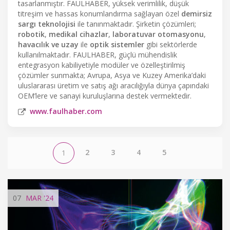
tasarlanmıştır. FAULHABER, yüksek verimlilik, düşük
titreşim ve hassas konumlandırma sağlayan özel
demirsiz
sargı teknolojisi
ile tanınmaktadır. Şirketin çözümleri;
robotik
,
medikal cihazlar
,
laboratuvar otomasyonu
,
havacılık ve uzay
ile
optik sistemler
gibi sektörlerde
kullanılmaktadır. FAULHABER, güçlü mühendislik
entegrasyon kabiliyetiyle modüler ve özelleştirilmiş
çözümler sunmakta; Avrupa, Asya ve Kuzey Amerika’daki
uluslararası üretim ve satış ağı aracılığıyla dünya çapındaki
OEM’lere ve sanayi kuruluşlarına destek vermektedir.
www.faulhaber.com
2
3
4
5
1
07
MAR
'24