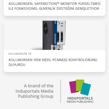
KOLLMORGEN, SAFEMOTION™ MONITOR YÜKSELTMESI
ILE FONKSIYONEL GÜVENLIK DESTEĞINI GENIŞLETIYOR
KOLLMORGEN TR
KOLLMORGEN YENI NESIL PCMM2G KONTROLÖRÜNÜ
DUYURDU