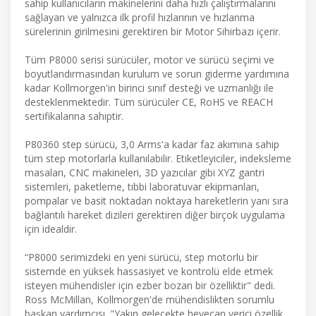
sahip kullanıcıların makinelerini daha hızlı çalıştırmalarını
sağlayan ve yalnızca ilk profil hızlarının ve hızlanma
sürelerinin girilmesini gerektiren bir Motor Sihirbazı içerir.
Tüm P8000 serisi sürücüler, motor ve sürücü seçimi ve
boyutlandırmasından kurulum ve sorun giderme yardımına
kadar Kollmorgen'in birinci sınıf desteği ve uzmanlığı ile
desteklenmektedir. Tüm sürücüler CE, RoHS ve REACH
sertifikalarına sahiptir.
P80360 step sürücü, 3,0 Arms'a kadar faz akımına sahip
tüm step motorlarla kullanılabilir. Etiketleyiciler, indeksleme
masaları, CNC makineleri, 3D yazıcılar gibi XYZ gantri
sistemleri, paketleme, tıbbi laboratuvar ekipmanları,
pompalar ve basit noktadan noktaya hareketlerin yanı sıra
bağlantılı hareket dizileri gerektiren diğer birçok uygulama
için idealdir.
“P8000 serimizdeki en yeni sürücü, step motorlu bir
sistemde en yüksek hassasiyet ve kontrolü elde etmek
isteyen mühendisler için ezber bozan bir özelliktir" dedi.
Ross McMillan, Kollmorgen'de mühendislikten sorumlu
başkan yardımcısı. "Yakın gelecekte heyecan verici özellik