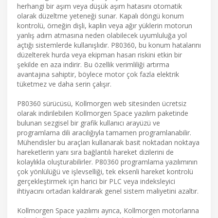
herhangi bir aşım veya düşük aşım hatasını otomatik
olarak düzeltme yeteneği sunar. Kapalı döngü konum
kontrolü, örneğin dişli, kaplin veya ağır yüklerin motorun
yanlış adım atmasına neden olabilecek uyumluluğa yol
açtığı sistemlerde kullanışlıdır. P80360, bu konum hatalarını
düzelterek hurda veya ekipman hasarı riskini etkin bir
şekilde en aza indirir. Bu özellik verimliliği artırma
avantajına sahiptir, böylece motor çok fazla elektrik
tüketmez ve daha serin çalışır.
P80360 sürücüsü, Kollmorgen web sitesinden ücretsiz
olarak indirilebilen Kollmorgen Space yazılım paketinde
bulunan sezgisel bir grafik kullanıcı arayüzü ve
programlama dili aracılığıyla tamamen programlanabilir.
Mühendisler bu araçları kullanarak basit noktadan noktaya
hareketlerin yanı sıra bağlantılı hareket dizilerini de
kolaylıkla oluşturabilirler. P80360 programlama yazılımının
çok yönlülüğü ve işlevselliği, tek eksenli hareket kontrolü
gerçekleştirmek için harici bir PLC veya indeksleyici
ihtiyacını ortadan kaldırarak genel sistem maliyetini azaltır.
Kollmorgen Space yazılımı ayrıca, Kollmorgen motorlarına