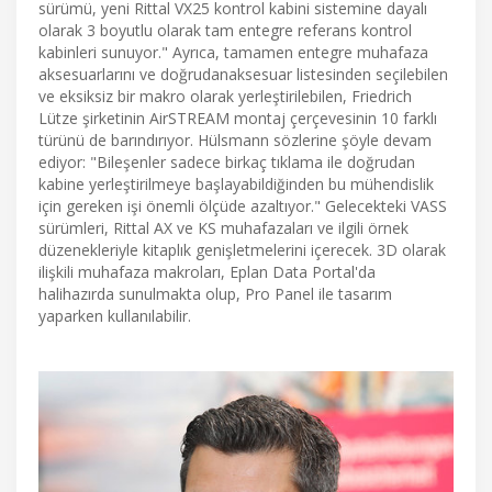
sürümü, yeni Rittal VX25 kontrol kabini sistemine dayalı
olarak 3 boyutlu olarak tam entegre referans kontrol
kabinleri sunuyor." Ayrıca, tamamen entegre muhafaza
aksesuarlarını ve doğrudanaksesuar listesinden seçilebilen
ve eksiksiz bir makro olarak yerleştirilebilen, Friedrich
Lütze şirketinin AirSTREAM montaj çerçevesinin 10 farklı
türünü de barındırıyor. Hülsmann sözlerine şöyle devam
ediyor: "Bileşenler sadece birkaç tıklama ile doğrudan
kabine yerleştirilmeye başlayabildiğinden bu mühendislik
için gereken işi önemli ölçüde azaltıyor." Gelecekteki VASS
sürümleri, Rittal AX ve KS muhafazaları ve ilgili örnek
düzenekleriyle kitaplık genişletmelerini içerecek. 3D olarak
ilişkili muhafaza makroları, Eplan Data Portal'da
halihazırda sunulmakta olup, Pro Panel ile tasarım
yaparken kullanılabilir.