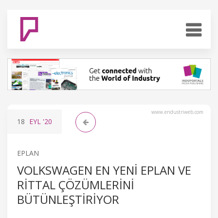
www.endustriweb.com
18
EYL
'20
EPLAN
VOLKSWAGEN EN YENI EPLAN VE
RITTAL ÇÖZÜMLERINI
BÜTÜNLEŞTIRIYOR