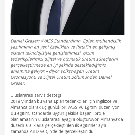
Daniel Gräser: »VASS Standardının, Eplan mühendislik
yazılımının en yeni özellikleri ve Rittal’in en gelişmiş
sistem teknolojisiyle genişletilmesi, bizim
tedarikçilerimizi dijital ve otomatik üretim süreçlerini
gerçekleştirmede en iyi şekilde desteklediğimiz
anlamına geliyor,» diyor Volkswagen Üretim
Otomasyonu ve Dijital Üretim Bölümünden Daniel
Gräser.
Uluslararası servis desteği
2018 yılından bu yana Eplan tedarikçileri için İngilizce ve
Almanca olarak üç günlük bir VASS V6 Eğitimi düzenliyor.
Bu eğitim, standarda uygun şekilde başarılı proje
planlamasının uluslararası ayağını oluşturuyor. Almanya’da
düzenli aralıklarla gerçekleştirilen ilk eğitimler aynı
zamanda ABD ve Çin’de de gerçekleştirildi.