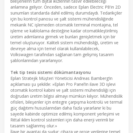
bileşenlerin tüm dijital ikizlerinin tasvir edilebileceği
anlamına geliyor. Önceden, sadece Eplan Electric P8'in 2D
sunumları standarda dahil edilmiş durumdaydı. Tedarikçiler
için bu kontrol panosu ve şalt sistemi mühendisliğinde
mekanik NC işlemeden otomatik terminal montajına, tel
işleme ve kablolama desteğine kadar otomatikleştirilmiş
üretim adımlarına girmek ve bunları genişletmek için bir
temel oluşturuyor. Kaliteli sistem mühendisliği, üretim ve
devreye alma için temel olarak kullanılabilecek,
Volkswagen tarafından sağlanan tam gelişmiş tasarım
şablonlarından yararlanıyor.
Tek tip tesis sistemi dökümantasyonu
Eplan Stratejik Müşteri Yöneticisi Andreas Bamberg’in
açıklaması şu şekilde: »Eplan Pro Panel’in ilave 3D işlevi
otomatik kontrol kabini ve şalt sistemi mühendisliği için
doğrudan üretim bilgisi almayı mümkün kılıyor. Mühendislik
ofisleri, bileşenler için entegre çarpışma kontrolü ve termal
güç dağıtımı hususlarından daha fazla yararlanır ki bu
sayede kabinde optimize edilmiş komponent yerleşimi ve
Rittal iklim kontrol sistemleri için daha enerji verimli bir
tasarım sağlanmış olur.»
İlave bir avantaj da şudur: cihaza ve proje verilerine temel