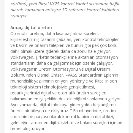
sürümü, yeni Rittal VX25 kontrol kabini sistemine bağlı
olarak, tamamen entegre 3D referans kontrol kabinleri
sunuyor.
Amaç: dijital üretim
Otomobil üretimi, daha kısa başlatma süreleri,
kişiselleştirilmiş tasarım çabaları, yeni kontrol teknolojileri
ve bakım ve onarım talepleri ve bunun gibi pek çok konu
dahil olmak üzere giderek daha da zorlu hale geliyor.
Volkswagen, şirketin tedarikçilerine aktarılan otomasyon
standartlarını daha da geliştirmek için özenle çalışıyor.
Volkswagen'in Üretim Otomasyonu ve Dijital Üretim
Bölümü'nden Daniel Gräser, »VASS Standardının Eplan'ın
mühendislik yazılımının en yeni yönleriyle ve Rittal'in son
teknoloji sistem teknolojisiyle genişletilmesi,
tedarikçilerimizi dijital ve otomatik üretim süreçleri
bakımından en iyi şekilde desteklediğimiz anlamına geliyor.
Aynı zamanda, dijital fabrikaya giden yolda başladığımız
önemli bir bileşen de ekliyoruz. " En nihayetinde, üretim
sürecinin bir parçası olarak kontrol kabininin dijital ikizi,
geleceğin tamamen dijital işletim ve bakım süreçleri için bir
temel oluşturuyor.