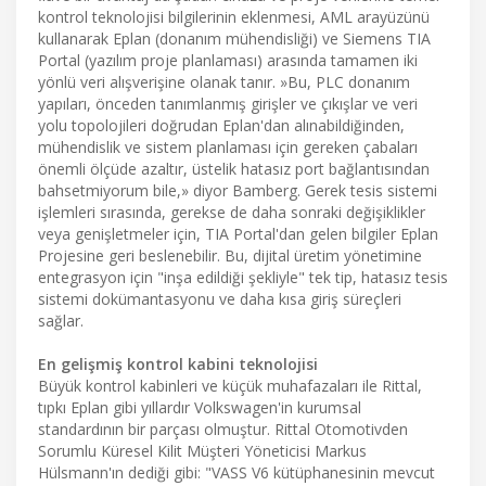
kontrol teknolojisi bilgilerinin eklenmesi, AML arayüzünü
kullanarak Eplan (donanım mühendisliği) ve Siemens TIA
Portal (yazılım proje planlaması) arasında tamamen iki
yönlü veri alışverişine olanak tanır. »Bu, PLC donanım
yapıları, önceden tanımlanmış girişler ve çıkışlar ve veri
yolu topolojileri doğrudan Eplan'dan alınabildiğinden,
mühendislik ve sistem planlaması için gereken çabaları
önemli ölçüde azaltır, üstelik hatasız port bağlantısından
bahsetmiyorum bile,» diyor Bamberg. Gerek tesis sistemi
işlemleri sırasında, gerekse de daha sonraki değişiklikler
veya genişletmeler için, TIA Portal'dan gelen bilgiler Eplan
Projesine geri beslenebilir. Bu, dijital üretim yönetimine
entegrasyon için "inşa edildiği şekliyle" tek tip, hatasız tesis
sistemi dokümantasyonu ve daha kısa giriş süreçleri
sağlar.
En gelişmiş kontrol kabini teknolojisi
Büyük kontrol kabinleri ve küçük muhafazaları ile Rittal,
tıpkı Eplan gibi yıllardır Volkswagen'in kurumsal
standardının bir parçası olmuştur. Rittal Otomotivden
Sorumlu Küresel Kilit Müşteri Yöneticisi Markus
Hülsmann'ın dediği gibi: "VASS V6 kütüphanesinin mevcut