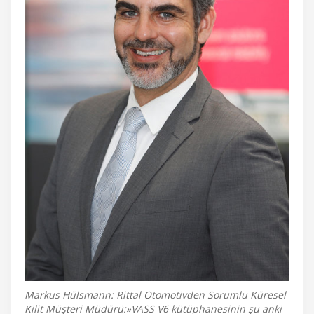
Markus Hülsmann: Rittal Otomotivden Sorumlu Küresel
Kilit Müşteri Müdürü:»VASS V6 kütüphanesinin şu anki