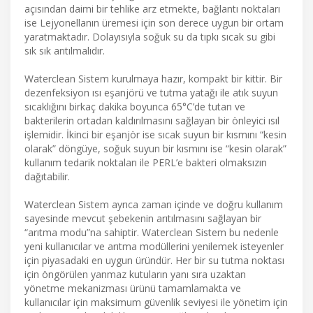
açısından daimi bir tehlike arz etmekte, bağlantı noktaları
ise Lejyonellanın üremesi için son derece uygun bir ortam
yaratmaktadır. Dolayısıyla soğuk su da tıpkı sıcak su gibi
sık sık arıtılmalıdır.
Waterclean Sistem kurulmaya hazır, kompakt bir kittir. Bir
dezenfeksiyon ısı eşanjörü ve tutma yatağı ile atık suyun
sıcaklığını birkaç dakika boyunca 65°C’de tutan ve
bakterilerin ortadan kaldırılmasını sağlayan bir önleyici ısıl
işlemidir. İkinci bir eşanjör ise sıcak suyun bir kısmını “kesin
olarak” döngüye, soğuk suyun bir kısmını ise “kesin olarak”
kullanım tedarik noktaları ile PERL’e bakteri olmaksızın
dağıtabilir.
Waterclean Sistem ayrıca zaman içinde ve doğru kullanım
sayesinde mevcut şebekenin arıtılmasını sağlayan bir
“arıtma modu”na sahiptir. Waterclean Sistem bu nedenle
yeni kullanıcılar ve arıtma modüllerini yenilemek isteyenler
için piyasadaki en uygun üründür. Her bir su tutma noktası
için öngörülen yanmaz kutuların yanı sıra uzaktan
yönetme mekanizması ürünü tamamlamakta ve
kullanıcılar için maksimum güvenlik seviyesi ile yönetim için