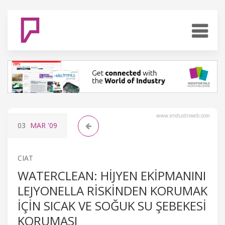
www.endustriweb.com
03
MAR
'09
CIAT
WATERCLEAN: HIJYEN EKIPMANINI
LEJYONELLA RISKINDEN KORUMAK
IÇIN SICAK VE SOĞUK SU ŞEBEKESI
KORUMASI