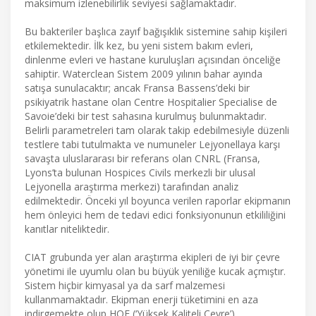
maksimum izlenebilirlik seviyesi sağlamaktadır.
Bu bakteriler başlıca zayıf bağışıklık sistemine sahip kişileri
etkilemektedir. İlk kez, bu yeni sistem bakım evleri,
dinlenme evleri ve hastane kuruluşları açısından önceliğe
sahiptir. Waterclean Sistem 2009 yılının bahar ayında
satışa sunulacaktır; ancak Fransa Bassens’deki bir
psikiyatrik hastane olan Centre Hospitalier Specialise de
Savoie’deki bir test sahasına kurulmuş bulunmaktadır.
Belirli parametreleri tam olarak takip edebilmesiyle düzenli
testlere tabi tutulmakta ve numuneler Lejyonellaya karşı
savaşta uluslararası bir referans olan CNRL (Fransa,
Lyons’ta bulunan Hospices Civils merkezli bir ulusal
Lejyonella araştırma merkezi) tarafından analiz
edilmektedir. Önceki yıl boyunca verilen raporlar ekipmanın
hem önleyici hem de tedavi edici fonksiyonunun etkililiğini
kanıtlar niteliktedir.
CIAT grubunda yer alan araştırma ekipleri de iyi bir çevre
yönetimi ile uyumlu olan bu büyük yeniliğe kucak açmıştır.
Sistem hiçbir kimyasal ya da sarf malzemesi
kullanmamaktadır. Ekipman enerji tüketimini en aza
indirgemekte olup HQE (‘Yüksek Kaliteli Çevre’)