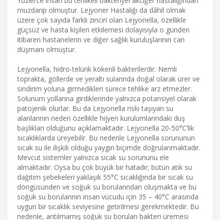
Yüzlerce insan bu tehlikeli bakteriyel akciğer hastalığından
muzdarip olmuştur. Lejyoner Hastalığı da dâhil olmak
üzere çok sayıda farklı zinciri olan Lejyonella, özellikle
güçsüz ve hasta kişileri etkilemesi dolayısıyla o günden
itibaren hastanelerin ve diğer sağlık kuruluşlarının can
düşmanı olmuştur.
Lejyonella, hidro-telürik kökenli bakterilerdir. Nemli
toprakta, göllerde ve yeraltı sularında doğal olarak ürer ve
sindirim yoluna girmedikleri sürece tehlike arz etmezler.
Solunum yollarına girdiklerinde yalnızca potansiyel olarak
patojenik olurlar. Bu da Lejyonella riski taşıyan su
alanlarının neden özellikle hijyen kurulumlarındaki duş
başlıkları olduğunu açıklamaktadır. Lejyonella 20-50°C’lik
sıcaklıklarda üreyebilir. Bu nedenle Lejyonella sorununun
sıcak su ile ilişkili olduğu yaygın biçimde doğrulanmaktadır.
Mevcut sistemler yalnızca sıcak su sorununu ele
almaktadır. Oysa bu çok büyük bir hatadır; bütün atık su
dağıtım şebekeleri yaklaşık 55°C sıcaklığında bir sıcak su
döngüsünden ve soğuk su borularından oluşmakta ve bu
soğuk su borularının insan vücudu için 35 – 40°C arasında
uygun bir sıcaklık seviyesine getirilmesi gerekmektedir. Bu
nedenle, arıtılmamış soğuk su boruları bakteri üremesi