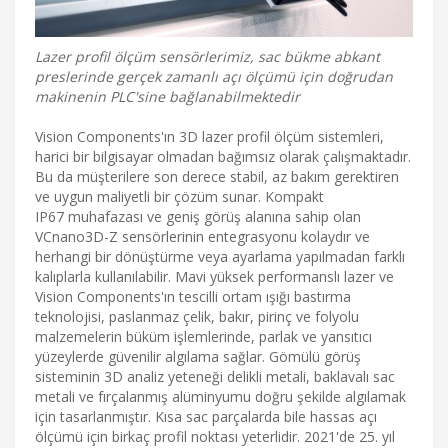
Lazer profil ölçüm sensörlerimiz, sac bükme abkant
preslerinde gerçek zamanlı açı ölçümü için doğrudan
makinenin PLC'sine bağlanabilmektedir
Vision Components'ın 3D lazer profil ölçüm sistemleri,
harici bir bilgisayar olmadan bağımsız olarak çalışmaktadır.
Bu da müşterilere son derece stabil, az bakım gerektiren
ve uygun maliyetli bir çözüm sunar. Kompakt
IP67 muhafazası ve geniş görüş alanına sahip olan
VCnano3D-Z sensörlerinin entegrasyonu kolaydır ve
herhangi bir dönüştürme veya ayarlama yapılmadan farklı
kalıplarla kullanılabilir. Mavi yüksek performanslı lazer ve
Vision Components'ın tescilli ortam ışığı bastırma
teknolojisi, paslanmaz çelik, bakır, pirinç ve folyolu
malzemelerin büküm işlemlerinde, parlak ve yansıtıcı
yüzeylerde güvenilir algılama sağlar. Gömülü görüş
sisteminin 3D analiz yeteneği delikli metali, baklavalı sac
metali ve fırçalanmış alüminyumu doğru şekilde algılamak
için tasarlanmıştır. Kısa sac parçalarda bile hassas açı
ölçümü için birkaç profil noktası yeterlidir. 2021'de 25. yıl