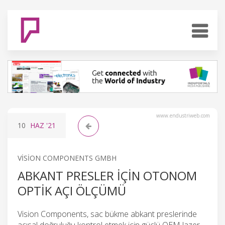
www.endustriweb.com
10
HAZ
'21
VISION COMPONENTS GMBH
ABKANT PRESLER IÇIN OTONOM
OPTIK AÇI ÖLÇÜMÜ
Vision Components, sac bükme abkant preslerinde
açısal doğruluğu kontrol etmek için güçlü OEM lazer