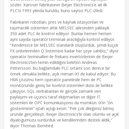
sözler. Karoser fabrikasının Beijer Electronics’e ait ilk
PLC’si 1993 yılında kuruldu; bunu sayısız PLC izledi.
Fabrikanın robotları, pres ve kaynak istasyonları ve
taşımacılık sistemleri artık MELSEC ailesinden yaklaşık
350 adet PLC ile kontrol ediliyor. Bunlar hemen hemen
aynı sayıda operatör terminali aracılığıyla kontrol ediliyor.
“Kendimizce bir MELSEC standardı oluşturduk, şimdi küçük
FX ünitelerinden Q Sistemine kadar her şeye sahibiz,” diyor
operatör terminalleri ile frekans invertörlerinin de Beijer
Electronics’ten temin edildiğini belirten Andreas
Pettersson. Bu bağlamdaki PLC ortamı son derece bir
örnek olmakla birlikte, açık mimari iX’i de kabul ediyor. Bu
HMI çözümü hem operatör panelinde hem de PC
monitöründe geniş bir kontrol sistemleri dizisi ile birlikte
çalışıyor. SQL veritabanları ile gerçek zamanlı veri
paylaşımı ve üçüncü taraf ekipmanları ve diğer IT
sistemleri ile OPC komünikasyonu da mümkün. iX’in “ön
gösteriminin” iştah açtığı kesin: “Pek çok dileğimiz bitmiş
üründe gerçekleşti. Beijer Electronics’le olan olumlu ve açık
diyalogumuzu sürdürdük ve kendilerinden destek aldık,”
diyor Thomas Bernhed.