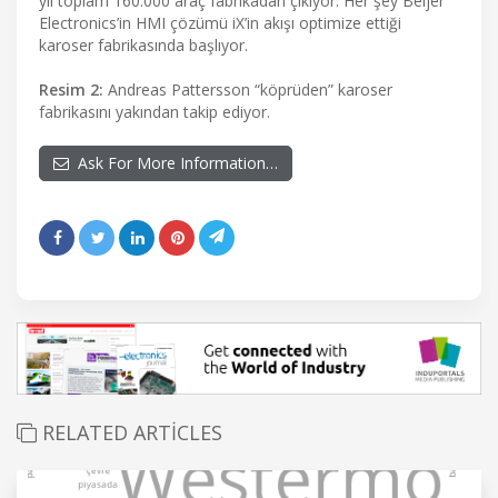
yıl toplam 160.000 araç fabrikadan çıkıyor. Her şey Beijer
Electronics’in HMI çözümü iX’in akışı optimize ettiği
karoser fabrikasında başlıyor.
Resim 2:
Andreas Pattersson “köprüden” karoser
fabrikasını yakından takip ediyor.
Ask For More Information…
RELATED ARTICLES