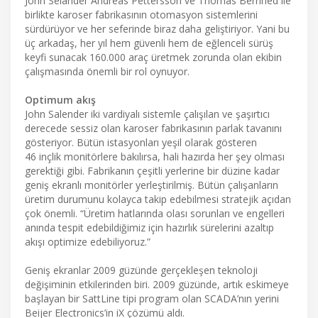
John Selander Andreas Pettersson ve Thomas Bernhed ile
birlikte karoser fabrikasının otomasyon sistemlerini
sürdürüyor ve her seferinde biraz daha geliştiriyor. Yani bu
üç arkadaş, her yıl hem güvenli hem de eğlenceli sürüş
keyfi sunacak 160.000 araç üretmek zorunda olan ekibin
çalışmasında önemli bir rol oynuyor.
Optimum akış
John Salender iki vardiyalı sistemle çalışılan ve şaşırtıcı
derecede sessiz olan karoser fabrikasının parlak tavanını
gösteriyor. Bütün istasyonları yeşil olarak gösteren
46 inçlik monitörlere bakılırsa, hali hazırda her şey olması
gerektiği gibi. Fabrikanın çeşitli yerlerine bir düzine kadar
geniş ekranlı monitörler yerleştirilmiş. Bütün çalışanların
üretim durumunu kolayca takip edebilmesi stratejik açıdan
çok önemli. “Üretim hatlarında olası sorunları ve engelleri
anında tespit edebildiğimiz için hazırlık sürelerini azaltıp
akışı optimize edebiliyoruz.”
Geniş ekranlar 2009 güzünde gerçekleşen teknoloji
değişiminin etkilerinden biri. 2009 güzünde, artık eskimeye
başlayan bir SattLine tipi program olan SCADA’nın yerini
Beijer Electronics’in iX çözümü aldı.