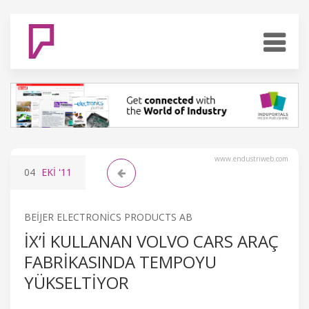
www.endustriweb.com
04
EKI
'11
BEIJER ELECTRONICS PRODUCTS AB
IX’I KULLANAN VOLVO CARS ARAÇ
FABRIKASINDA TEMPOYU
YÜKSELTIYOR