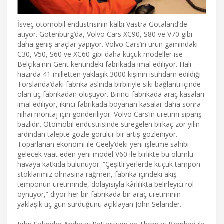
İsveç otomobil endüstrisinin kalbi Västra Götaland’de
atıyor. Götenburg’da, Volvo Cars XC90, S80 ve V70 gibi
daha geniş araçlar yapıyor. Volvo Cars’ın ürün gamındaki
C30, V50, S60 ve XC60 gibi daha küçük modeller ise
Belçika'nın Gent kentindeki fabrikada imal ediliyor. Hali
hazırda 41 milletten yaklaşık 3000 kişinin istihdam edildiği
Torslanda’daki fabrika aslında birbiriyle sıkı bağlantı içinde
olan üç fabrikadan oluşuyor. Birinci fabrikada araç kasaları
imal ediliyor, ikinci fabrikada boyanan kasalar daha sonra
nihai montaj için gönderiliyor. Volvo Cars’ın üretimi sipariş
bazlıdır. Otomobil endüstrisinde süregelen birkaç zor yılın
ardından talepte gözle görülür bir artış gözleniyor.
Toparlanan ekonomi ile Geely’deki yeni işletme sahibi
gelecek vaat eden yeni model V60 ile birlikte bu olumlu
havaya katkıda bulunuyor. “Çeşitli yerlerde küçük tampon
stoklarımız olmasına rağmen, fabrika içindeki akış
temponun üretiminde, dolayısıyla kârlılıkta belirleyici rol
oynuyor,” diyor her bir fabrikada bir araç üretiminin
yaklaşık üç gün sürdüğünü açıklayan John Selander.