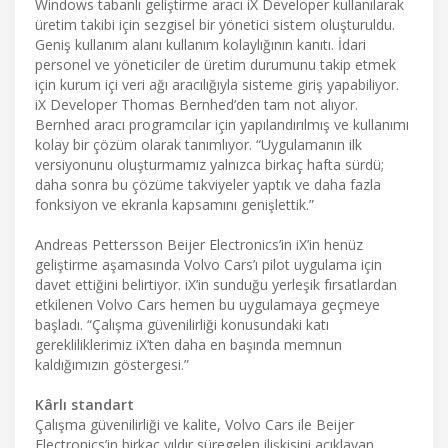
Windows tabanlı geliştirme aracı iX Developer kullanılarak
üretim takibi için sezgisel bir yönetici sistem oluşturuldu.
Geniş kullanım alanı kullanım kolaylığının kanıtı. İdari
personel ve yöneticiler de üretim durumunu takip etmek
için kurum içi veri ağı aracılığıyla sisteme giriş yapabiliyor.
iX Developer Thomas Bernhed’den tam not alıyor.
Bernhed aracı programcılar için yapılandırılmış ve kullanımı
kolay bir çözüm olarak tanımlıyor. “Uygulamanın ilk
versiyonunu oluşturmamız yalnızca birkaç hafta sürdü;
daha sonra bu çözüme takviyeler yaptık ve daha fazla
fonksiyon ve ekranla kapsamını genişlettik.”
Andreas Pettersson Beijer Electronics’in iX’in henüz
geliştirme aşamasında Volvo Cars’ı pilot uygulama için
davet ettiğini belirtiyor. iX’in sunduğu yerleşik fırsatlardan
etkilenen Volvo Cars hemen bu uygulamaya geçmeye
başladı. “Çalışma güvenilirliği konusundaki katı
gerekliliklerimiz iX’ten daha en başında memnun
kaldığımızın göstergesi.”
Kârlı standart
Çalışma güvenilirliği ve kalite, Volvo Cars ile Beijer
Electronics’in birkaç yıldır süregelen ilişkisini açıklayan