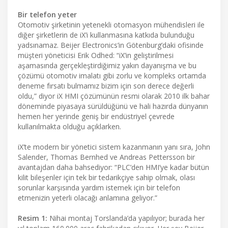
Bir telefon yeter
Otomotiv şirketinin yetenekli otomasyon mühendisleri ile
diğer şirketlerin de iX’i kullanmasına katkıda bulunduğu
yadsınamaz. Beijer Electronics’in Götenburg’daki ofisinde
müşteri yöneticisi Erik Odhed: “iX’in geliştirilmesi
aşamasında gerçekleştirdiğimiz yakın dayanışma ve bu
çözümü otomotiv imalatı gibi zorlu ve kompleks ortamda
deneme fırsatı bulmamız bizim için son derece değerli
oldu,” diyor iX HMI çözümünün resmi olarak 2010 ilk bahar
döneminde piyasaya sürüldüğünü ve hali hazırda dünyanın
hemen her yerinde geniş bir endüstriyel çevrede
kullanılmakta olduğu açıklarken.
iX’te modern bir yönetici sistem kazanmanın yanı sıra, John
Salender, Thomas Bernhed ve Andreas Pettersson bir
avantajdan daha bahsediyor: “PLC’den HMI’ye kadar bütün
kilit bileşenler için tek bir tedarikçiye sahip olmak, olası
sorunlar karşısında yardım istemek için bir telefon
etmenizin yeterli olacağı anlamına geliyor.”
Resim 1:
Nihai montaj Torslanda’da yapılıyor; burada her