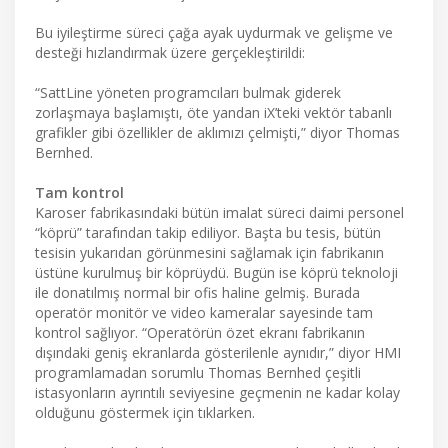
Bu iyileştirme süreci çağa ayak uydurmak ve gelişme ve
desteği hızlandırmak üzere gerçekleştirildi:
“SattLine yöneten programcıları bulmak giderek
zorlaşmaya başlamıştı, öte yandan iX’teki vektör tabanlı
grafikler gibi özellikler de aklımızı çelmişti,” diyor Thomas
Bernhed.
Tam kontrol
Karoser fabrikasındaki bütün imalat süreci daimi personel
“köprü” tarafından takip ediliyor. Başta bu tesis, bütün
tesisin yukarıdan görünmesini sağlamak için fabrikanın
üstüne kurulmuş bir köprüydü. Bugün ise köprü teknoloji
ile donatılmış normal bir ofis haline gelmiş. Burada
operatör monitör ve video kameralar sayesinde tam
kontrol sağlıyor. “Operatörün özet ekranı fabrikanın
dışındaki geniş ekranlarda gösterilenle aynıdır,” diyor HMI
programlamadan sorumlu Thomas Bernhed çeşitli
istasyonların ayrıntılı seviyesine geçmenin ne kadar kolay
olduğunu göstermek için tıklarken.