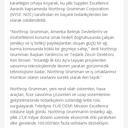
kararlılığını ortaya koyarak, bu yılki Supplier Excellence
Awards kapsamında Northrop Grumman Corporation
(NYSE: NOC) tarafından en başarılı tedarikçilerden biri
olarak ödüllendirildi.
“Northrop Grumman, Amerika Birleşik Devletleri’ni ve
müttefiklerini koruma ortak hedefi doğrultusunda çalışan
yenilikçi ve iş birlikçi paydaşlardan oluşan güçlü bir ağ
kurma konusunda köklü bir geçmişe sahip,” dedi Northrop
Grumman Başkan Yardımcısı ve Tedarik Zinciri Direktörü
Ken Brown. “İnsanlığı ilk kez Ay’a taşıyan projelerden
savunma teknolojilerinde devrim yaratan görünmezlik
teknolojisine kadar, Northrop Grumman ve iş ortaklarımız
mümkün olanın sınırlarını sürekli olarak ileri taşıdı.”
Northrop Grumman, yeni nesil silah sistemleri, hava
araçları, füze savunma çözümleri ve uzay sistemlerinin
geliştirilmesinde tedarikçilerin üstlendiği kritik rolü
vurgulayarak Teledyne FLIR OEM’i Mission Excellence
ödülüne layık gördü. Northrop Grumman’ın tedarikçi ağı,
yıllık 27,8 milyar doların üzerinde ekonomik etki yaratırken
ülke genelinde 100.000’den fazla istihdamı destekliyor.