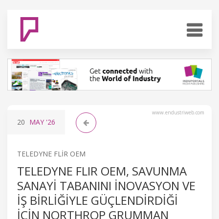
www.endustriweb.com
20
MAY
'26
TELEDYNE FLIR OEM
TELEDYNE FLIR OEM, SAVUNMA
SANAYI TABANINI İNOVASYON VE
İŞ BIRLIĞIYLE GÜÇLENDIRDIĞI
İÇIN NORTHROP GRUMMAN