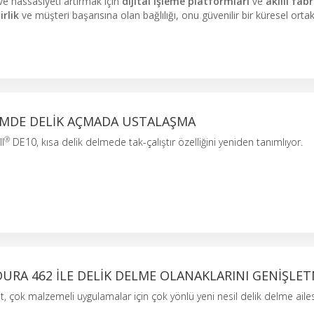
ve hassasiyeti artırmak için
dijital işleme platformları
ve
akıllı fab
irlik
ve müşteri başarısına olan bağlılığı, onu güvenilir bir küresel orta
IMDE DELIK AÇMADA USTALAŞMA
®
l
DE10, kısa delik delmede tak-çalıştır özelliğini yeniden tanımlıyor.
URA 462 ILE DELIK DELME OLANAKLARINI GENIŞLE
 çok malzemeli uygulamalar için çok yönlü yeni nesil delik delme ailes