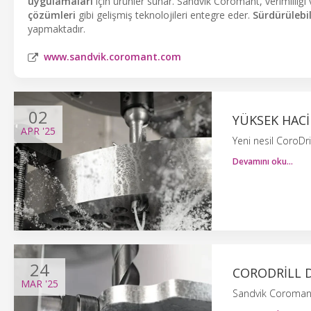
uygulamaları
için ürünler sunar. Sandvik Coromant, verimliliği 
çözümleri
gibi gelişmiş teknolojileri entegre eder.
Sürdürülebil
yapmaktadır.
www.sandvik.coromant.com
02
YÜKSEK HAC
APR
'25
Yeni nesil CoroDril
Devamını oku…
24
CORODRILL D
MAR
'25
Sandvik Coromant,