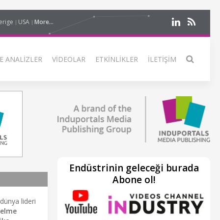
erige
USA
More...
E ANALIZLER
VIDEOLAR
ETKINLIKLER
İLETIŞIM
Endüstrinin geleceği burada
Abone ol!
dünya lideri
elme