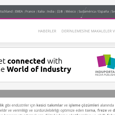
tschland
EMEA
France
Italia
India
日本
México
Sudamérica / España
Sv
HABERLER
DERINLEMESINE MAKALELER V
lik
gibi endüstriler için
kesici takımlar
ve
işleme çözümleri
alanında 
 ve verimliliği ve sürdürülebilirliği optimize eden
torna
,
freze
ve
d