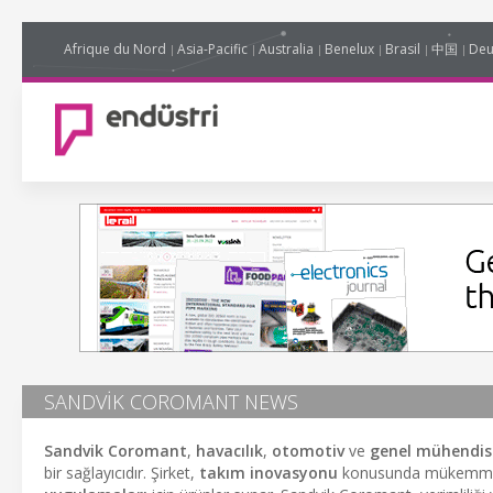
Afrique du Nord
Asia-Pacific
Australia
Benelux
Brasil
中国
Deu
SANDVIK COROMANT NEWS
Sandvik Coromant
,
havacılık
,
otomotiv
ve
genel mühendis
bir sağlayıcıdır. Şirket,
takım inovasyonu
konusunda mükemmeldir