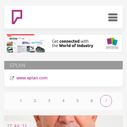
EPLAN
www.eplan.com
1
2
3
4
5
6
7
27
JUL
'11