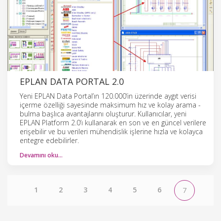
EPLAN DATA PORTAL 2.0
Yeni EPLAN Data Portal’ın 120.000’in üzerinde aygıt verisi
içerme özelliği sayesinde maksimum hız ve kolay arama -
bulma başlıca avantajlarını oluşturur. Kullanıcılar, yeni
EPLAN Platform 2.0’ı kullanarak en son ve en güncel verilere
erişebilir ve bu verileri mühendislik işlerine hızla ve kolayca
entegre edebilirler.
Devamını oku…
1
2
3
4
5
6
7